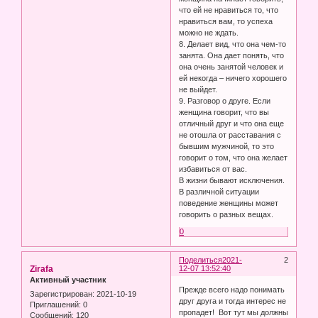
что ей не нравиться то, что
нравиться вам, то успеха
можно не ждать.
8. Делает вид, что она чем-то
занята. Она дает понять, что
она очень занятой человек и
ей некогда – ничего хорошего
не выйдет.
9. Разговор о друге. Если
женщина говорит, что вы
отличный друг и что она еще
не отошла от расставания с
бывшим мужчиной, то это
говорит о том, что она желает
избавиться от вас.
В жизни бывают исключения.
В различной ситуации
поведение женщины может
говорить о разных вещах.
0
Поделиться
2021-
2
Zirafa
12-07 13:52:40
Активный участник
Прежде всего надо понимать
Зарегистрирован
: 2021-10-19
друг друга и тогда интерес не
Приглашений:
0
пропадет! Вот тут мы должны
Сообщений:
120