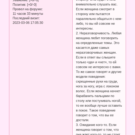
Уважение:
[+0/-0]
внимательно слушать вас.
Позитив:
[+0/-0]
Если женщина смотрит в
Провел на форуме:
11 часов 33 минуты
сторону или пытается
Последний визит:
параллельно общаться с кем-
2023-03-06 17:05:30
либо, то вы ей совсем не
интересны.
2. Неразговорчивость. Любая
женщина любит поговорить
на определенные темы. Это
касается даже самых
неразговорчивых женщин.
Если в ответ вы слышите
только «да» и «нет», то ей
совсем не интересно с вами.
То же самое говорят и другие
модели поведения:
скрещенные руки на груди,
нога за ногу, игра с локоном
волос. Если женщина начнет
барабанить пальцами по
столу или постукивать ногой,
то ее вообще лучше оставить
в покое. Такое поведение
говорит о том, что вы ее
достали.
3. Ожидание кого-то. Если
женщина говорит о том, что
она ждет кого-то, то не стоит