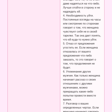
даже надеяться на что-либо.
Лучше отойти в сторону и не
надоедать ей.
4. Необходимость уйти.
Постоянные взгляды на часы
или смотрение по сторонам
говорит о том, что женщина
чувствует себя не в своей
тарелке. Так она дает понять,
что ей куда-то нужно уйти.
5. Отказ от предложения
угостить ее. Если женщина
отказалась от вашего
предложения что-либо
заказать, то это говорит о
том, что продолжения не
будет.
6. Упоминание других
мужчин. Как только женщина
начинает рассказ о своих
отношениях с другими
мужчинами, можно
прекращать какие-либо
попытки провести вместе
время.
7. Разговор о ваших
определенных чертах. Если
женщина начинает говорить,