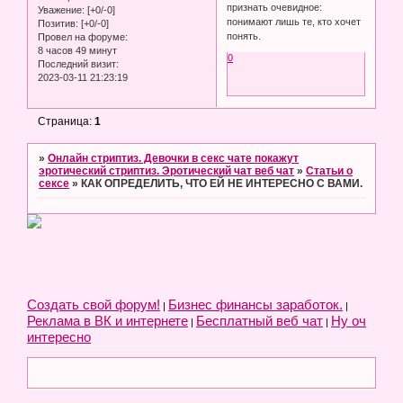
признать очевидное:
Уважение:
[+0/-0]
понимают лишь те, кто хочет
Позитив:
[+0/-0]
понять.
Провел на форуме:
8 часов 49 минут
0
Последний визит:
2023-03-11 21:23:19
Страница:
1
»
Онлайн стриптиз. Девочки в секс чате покажут
эротический стриптиз. Эротический чат веб чат
»
Статьи о
сексе
»
КАК ОПРЕДЕЛИТЬ, ЧТО ЕЙ НЕ ИНТЕРЕСНО С ВАМИ.
Создать свой форум!
Бизнес финансы заработок.
|
|
Реклама в ВК и интернете
Бесплатный веб чат
Ну оч
|
|
интересно