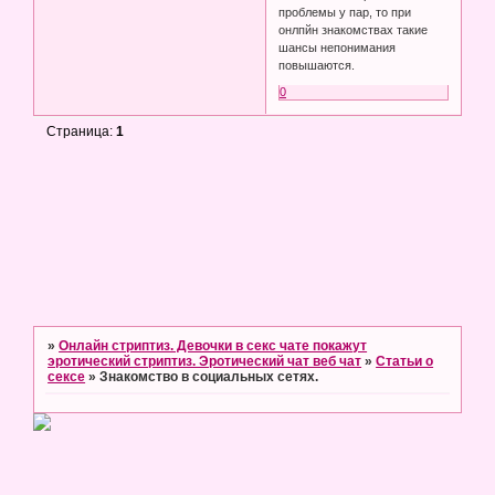
проблемы у пар, то при
онлпйн знакомствах такие
шансы непонимания
повышаются.
0
Страница:
1
»
Онлайн стриптиз. Девочки в секс чате покажут
эротический стриптиз. Эротический чат веб чат
»
Статьи о
сексе
»
Знакомство в социальных сетях.