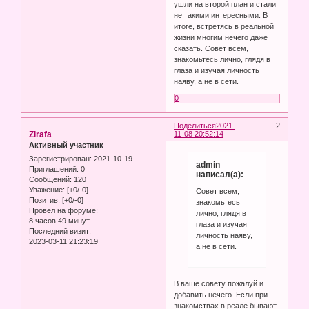
ушли на второй план и стали
не такими интересными. В
итоге, встретясь в реальной
жизни многим нечего даже
сказать. Совет всем,
знакомьтесь лично, глядя в
глаза и изучая личность
наяву, а не в сети.
0
Поделиться
2021-
2
Zirafa
11-08 20:52:14
Активный участник
Зарегистрирован
: 2021-10-19
admin
Приглашений:
0
написал(а):
Сообщений:
120
Уважение:
[+0/-0]
Совет всем,
Позитив:
[+0/-0]
знакомьтесь
Провел на форуме:
лично, глядя в
8 часов 49 минут
глаза и изучая
Последний визит:
личность наяву,
2023-03-11 21:23:19
а не в сети.
В ваше совету пожалуй и
добавить нечего. Если при
знакомствах в реале бывают