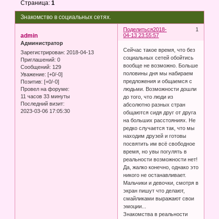
Страница:
1
Знакомство в социальных сетях.
Поделиться
2018-
1
admin
04-13 23:55:57
Администратор
Сейчас такое время, что без
Зарегистрирован
: 2018-04-13
социальных сетей обойтись
Приглашений:
0
вообще не возможно. Больше
Сообщений:
129
половины дня мы набираем
Уважение:
[+0/-0]
предложения и общаемся с
Позитив:
[+0/-0]
людьми. Возможности дошли
Провел на форуме:
11 часов 33 минуты
до того, что люди из
Последний визит:
абсолютно разных стран
2023-03-06 17:05:30
общаются сидя друг от друга
на больших расстояниях. Не
редко случается так, что мы
находим друзей и готовы
посвятить им всё свободное
время, но увы погулять в
реальности возможности нет!
Да, жалко конечно, однако это
никого не останавливает.
Мальчики и девочки, смотря в
экран пишут что делают,
смайликами выражают свои
эмоции...
Знакомства в реальности