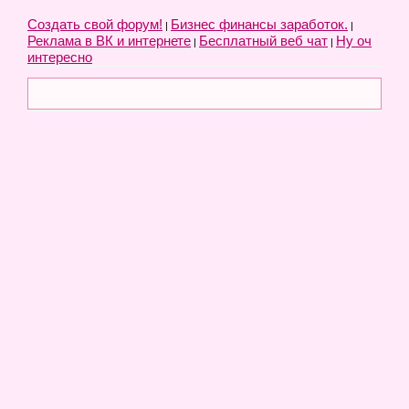
Создать свой форум!
Бизнес финансы заработок.
|
|
Реклама в ВК и интернете
Бесплатный веб чат
Ну оч
|
|
интересно