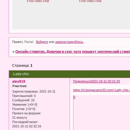
Привет, Гость!
Войдите
или
зарегистрируйтесь
.
»
Онлайн стриптиз. Девочки в секс чате покажут эротический стрип
Страница:
1
-Lady-chic-
alex919
Поделиться
2021-10-11 02:21:33
Участник
https://rt.bongacams20.com/-Lady-chic-
Зарегистрирован
: 2021-10-11
Приглашений:
0
0
Сообщений:
10
Уважение:
[+0/-0]
Позитив:
[+0/-0]
Провел на форуме:
21 минуту
Последний визит:
2021-10-11 02:32:16