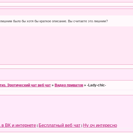
елишним было бы хотя бы краткое описание. Вы считаете это лишним?
тиз. Эротический чат веб чат
»
Видео приватов
»
-Lady-chic-
 в ВК и интернете
Бесплатный веб чат
Ну оч интересно
|
|