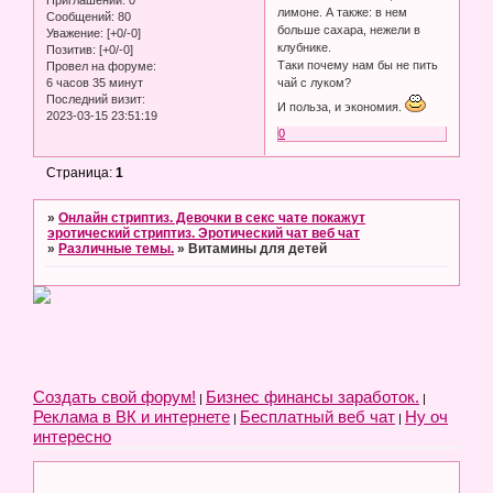
лимоне. А также: в нем
Сообщений:
80
больше сахара, нежели в
Уважение:
[+0/-0]
клубнике.
Позитив:
[+0/-0]
Таки почему нам бы не пить
Провел на форуме:
6 часов 35 минут
чай с луком?
Последний визит:
И польза, и экономия.
2023-03-15 23:51:19
0
Страница:
1
»
Онлайн стриптиз. Девочки в секс чате покажут
эротический стриптиз. Эротический чат веб чат
»
Различные темы.
»
Витамины для детей
Создать свой форум!
Бизнес финансы заработок.
|
|
Реклама в ВК и интернете
Бесплатный веб чат
Ну оч
|
|
интересно