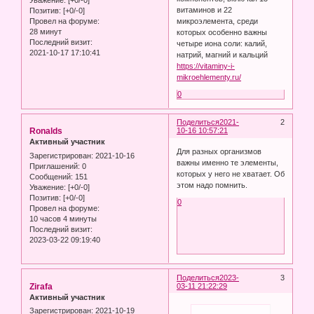
Уважение:
[+0/-0]
витаминов и 22
Позитив:
[+0/-0]
микроэлемента, среди
Провел на форуме:
28 минут
которых особенно важны
Последний визит:
четыре иона соли: калий,
2021-10-17 17:10:41
натрий, магний и кальций
https://vitaminy-i-
mikroehlementy.ru/
0
Поделиться
2021-
2
Ronalds
10-16 10:57:21
Активный участник
Для разных организмов
Зарегистрирован
: 2021-10-16
важны именно те элементы,
Приглашений:
0
которых у него не хватает. Об
Сообщений:
151
этом надо помнить.
Уважение:
[+0/-0]
Позитив:
[+0/-0]
0
Провел на форуме:
10 часов 4 минуты
Последний визит:
2023-03-22 09:19:40
Поделиться
2023-
3
Zirafa
03-11 21:22:29
Активный участник
Зарегистрирован
: 2021-10-19