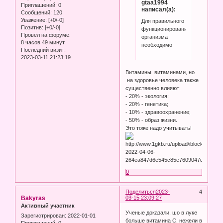
gtaa1994
Приглашений:
0
написал(а):
Сообщений:
120
Уважение:
[+0/-0]
Для правильного
Позитив:
[+0/-0]
функционирования
Провел на форуме:
организма
8 часов 49 минут
необходимо
Последний визит:
2023-03-11 21:23:19
Витамины витаминами, но
на здоровье человека также
существенно влияют:
- 20% - экология;
- 20% - генетика;
- 10% - здравоохранение;
- 50% - образ жизни.
Это тоже надо учитывать!
0
Поделиться
2023-
4
Bakyras
03-15 23:09:27
Активный участник
Ученые доказали, шо в луке
Зарегистрирован
: 2022-01-01
больше витамина С, нежели в
Приглашений:
0