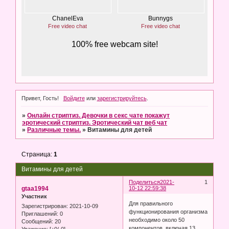
Привет, Гость!
Войдите
или
зарегистрируйтесь
.
»
Онлайн стриптиз. Девочки в секс чате покажут
эротический стриптиз. Эротический чат веб чат
»
Различные темы.
»
Витамины для детей
Страница:
1
Витамины для детей
Поделиться
2021-
1
gtaa1994
10-12 22:59:38
Участник
Для правильного
Зарегистрирован
: 2021-10-09
функционирования организма
Приглашений:
0
необходимо около 50
Сообщений:
20
компонентов, включая 13