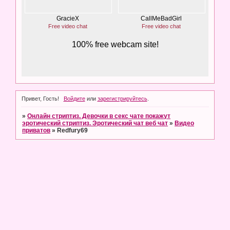
Привет, Гость!
Войдите
или
зарегистрируйтесь
.
»
Онлайн стриптиз. Девочки в секс чате покажут
эротический стриптиз. Эротический чат веб чат
»
Видео
приватов
»
Redfury69