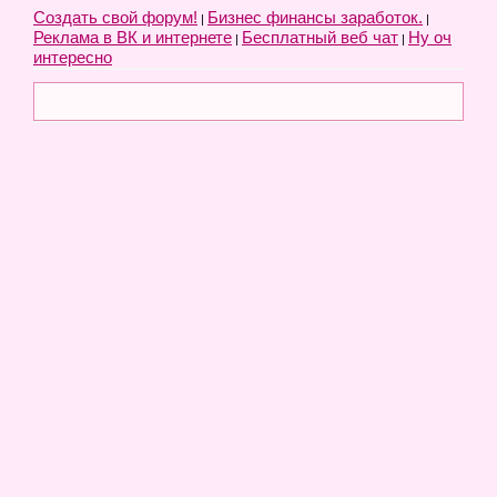
Создать свой форум!
Бизнес финансы заработок.
|
|
Реклама в ВК и интернете
Бесплатный веб чат
Ну оч
|
|
интересно