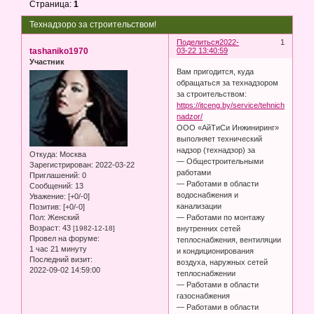
Страница:
1
Технадзоро за строительством!
Поделиться
2022-
1
tashaniko1970
03-22 13:40:59
Участник
Вам пригодится, куда
обращаться за технадзором
за строительством:
https://itceng.by/service/tehnicheskii-
nadzor/
ООО «АйТиСи Инжиниринг»
выполняет технический
надзор (технадзор) за
Откуда:
Москва
— Общестроительными
Зарегистрирован
: 2022-03-22
работами
Приглашений:
0
— Работами в области
Сообщений:
13
водоснабжения и
Уважение:
[+0/-0]
канализации
Позитив:
[+0/-0]
— Работами по монтажу
Пол:
Женский
Возраст:
43
внутренних сетей
[1982-12-18]
Провел на форуме:
теплоснабжения, вентиляции
1 час 21 минуту
и кондиционирования
Последний визит:
воздуха, наружных сетей
2022-09-02 14:59:00
теплоснабжении
— Работами в области
газоснабжения
— Работами в области