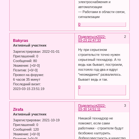
электроснабжения и
автоматизации
— Работами в области связи,
сигнализации
0
Поделиться
2022-
2
Bakyras
03-23 22:47:33
Активный участник
Ну при серьезном
Зарегистрирован
: 2022-01-01
строительсте точно нужен
Приглашений:
0
серьезный технадзор. А то
Сообщений:
80
ведь как бывает, построили,
Уважение:
[+0/-0]
постояло год-два и вдруг
Позитив:
[+0/-0]
"неожиданно" развалилось.
Провел на форуме:
6 часов 35 минут
Бывает ведь и так.
Последний визит:
0
2023-03-15 23:51:19
Поделиться
2022-
3
Zirafa
03-30 14:51:11
Активный участник
Никакой технадзор не
Зарегистрирован
: 2021-10-19
поможет, если сами
Приглашений:
0
работники - строители будут
Сообщений:
120
безбожно халтурить.
Уважение:
[+0/-0]
Добросовестность и качество
Позитив:
[+0/-0]