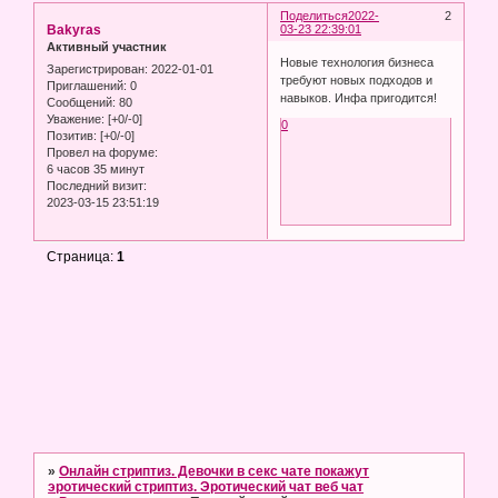
Поделиться
2022-
2
Bakyras
03-23 22:39:01
Активный участник
Новые технология бизнеса
Зарегистрирован
: 2022-01-01
требуют новых подходов и
Приглашений:
0
навыков. Инфа пригодится!
Сообщений:
80
Уважение:
[+0/-0]
0
Позитив:
[+0/-0]
Провел на форуме:
6 часов 35 минут
Последний визит:
2023-03-15 23:51:19
Страница:
1
»
Онлайн стриптиз. Девочки в секс чате покажут
эротический стриптиз. Эротический чат веб чат