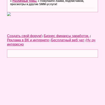
»
Различные темы.
»
Покупайте лайки, подписчиков,
просмотры и другие SMM-услуги!
Создать свой форум!
Бизнес финансы заработок.
|
|
Реклама в ВК и интернете
Бесплатный веб чат
Ну оч
|
|
интересно