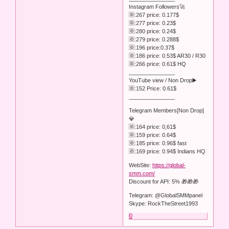
Instagram Followers🚀
🆔:267 price: 0.177$
🆔:277 price: 0.23$
🆔:280 price: 0.24$
🆔:279 price: 0.288$
🆔:196 price:0.37$
🆔:186 price: 0.53$ AR30 / R30
🆔:266 price: 0.61$ HQ
_______________
YouTube view / Non Drop▶️
🆔:152 Price: 0.61$
_______________
Telegram Members[Non Drop]
💎
🆔:164 price: 0,61$
🆔:159 price: 0.64$
🆔:185 price: 0.96$ fast
🆔:169 price: 0.94$ Indians HQ
WebSite:
https://global-
smm.com/
Discount for API: 5% 🎁🎁🎁
Telegram: @GlobalSMMpanel
Skype: RockTheStreet1993
0