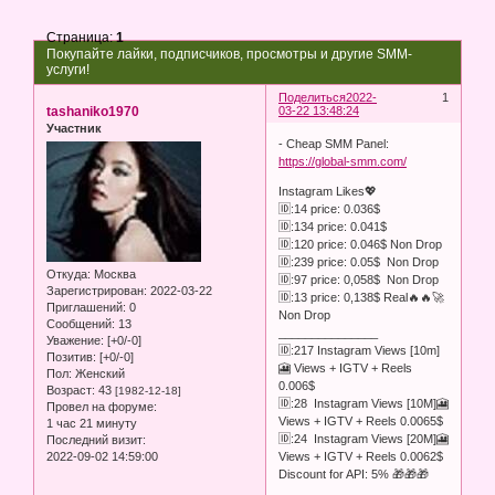
Страница:
1
Покупайте лайки, подписчиков, просмотры и другие SMM-
услуги!
Поделиться
2022-
1
tashaniko1970
03-22 13:48:24
Участник
- Cheap SMM Panel:
https://global-smm.com/
Instagram Likes💖
🆔:14 price: 0.036$
🆔:134 price: 0.041$
🆔:120 price: 0.046$ Non Drop
🆔:239 price: 0.05$ Non Drop
Откуда:
Москва
🆔:97 price: 0,058$ Non Drop
Зарегистрирован
: 2022-03-22
🆔:13 price: 0,138$ Real🔥🔥🚀
Приглашений:
0
Non Drop
Сообщений:
13
_______________
Уважение:
[+0/-0]
🆔:217 Instagram Views [10m]
Позитив:
[+0/-0]
🎦 Views + IGTV + Reels
Пол:
Женский
0.006$
Возраст:
43
[1982-12-18]
🆔:28 Instagram Views [10M]🎦
Провел на форуме:
Views + IGTV + Reels 0.0065$
1 час 21 минуту
🆔:24 Instagram Views [20M]🎦
Последний визит:
Views + IGTV + Reels 0.0062$
2022-09-02 14:59:00
Discount for API: 5% 🎁🎁🎁
_______________