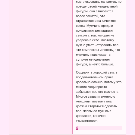
комплексовать, например, по
поводу своей неидеальной
фигуры, она становится
более зажатой, это
отражается и на качестве
секса. Мужчине вряд ли
понравится заниматься
сексом с той, которая не
уверена в себе, поэтому
нужно уметь отбросить все
эти комплексы и понять, что
мужчину привлекает в
супруге не идеальная
фигура, а нечто больше.
Сохранить хороший секс в
продолжительном браке
довольно сложно, потому что
многие люди просто
забывают про его важность.
Многое зависит именно от
женщины, поэтому она
должна стараться сделать
все, чтобы ее муж был
доволен и, конечно,
удовлетворен.
0