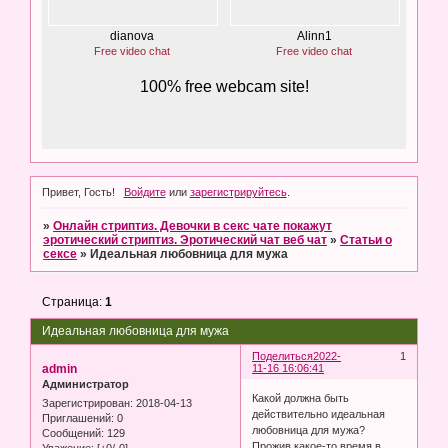
Привет, Гость!
Войдите
или
зарегистрируйтесь
.
»
Онлайн стриптиз. Девочки в секс чате покажут
эротический стриптиз. Эротический чат веб чат
»
Статьи о
сексе
»
Идеальная любовница для мужа
Страница:
1
Идеальная любовница для мужа
Поделиться
2022-
1
admin
11-16 16:06:41
Администратор
Какой должна быть
Зарегистрирован
: 2018-04-13
действительно идеальная
Приглашений:
0
любовница для мужа?
Сообщений:
129
Прожив какое-то время в