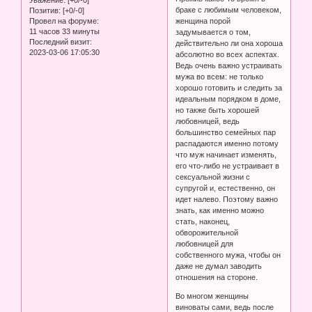
Уважение:
[+0/-0]
браке с любимым человеком,
Позитив:
[+0/-0]
женщина порой
Провел на форуме:
11 часов 33 минуты
задумывается о том,
Последний визит:
действительно ли она хороша
2023-03-06 17:05:30
абсолютно во всех аспектах.
Ведь очень важно устраивать
мужа во всем: не только
хорошо готовить и следить за
идеальным порядком в доме,
но также быть хорошей
любовницей, ведь
большинство семейных пар
распадаются именно потому
что муж начинает изменять,
его что-либо не устраивает в
сексуальной жизни с
супругой и, естественно, он
идет налево. Поэтому важно
знать, как именно можно
стать, наконец,
обворожительной
любовницей для
собственного мужа, чтобы он
даже не думал заводить
отношения на стороне.
Во многом женщины
виноваты сами, ведь после