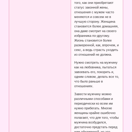
того, как они приобретают
статус законной жены,
отношения с мужем часто
меняются и совсем не в
лучшую сторону. Женщина
становится более домашняя,
она даже смотрит на своего
избранника по-другому.
Жизнь становится более
размеренной, как, впрочем, и
секс, а ведь страсть уходить
из отношений не должна.
Нужно смотреть на мужчину
как на любовника, пытаться
завоевать его, покорить и,
одним словом, делать все то,
что было раньше в
отношениях.
Завести мужчину можно
различными способами и
периодически ко всем им
нужно прибегать. Многие
женщины крайне ошибочно
полагают, что для того, чтобы
мужчина возбудился,
достаточно предстать перед
ним обнаженной, но это