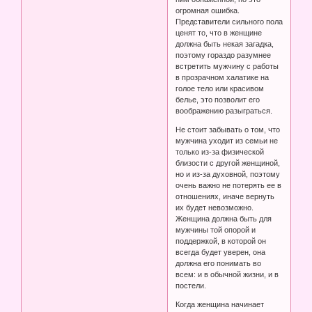
огромная ошибка.
Представители сильного пола
ценят то, что в женщине
должна быть некая загадка,
поэтому гораздо разумнее
встретить мужчину с работы
в прозрачном халатике на
голое тело или красивом
белье, это позволит его
воображению разыграться.
Не стоит забывать о том, что
мужчина уходит из семьи не
только из-за физической
близости с другой женщиной,
но и из-за духовной, поэтому
очень важно не потерять ее в
отношениях, иначе вернуть
их будет невозможно.
Женщина должна быть для
мужчины той опорой и
поддержкой, в которой он
всегда будет уверен, она
должна его понимать во
всем: и в обычной жизни, и в
постели.
Когда женщина начинает