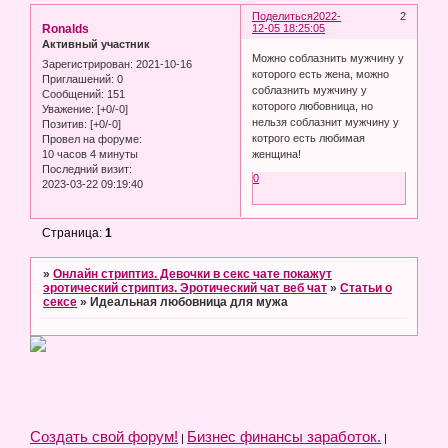
Поделиться
2022-
2
Ronalds
12-05 18:25:05
Активный участник
Можно соблазнить мужчину у
Зарегистрирован
: 2021-10-16
которого есть жена, можно
Приглашений:
0
соблазнить мужчину у
Сообщений:
151
которого любовница, но
Уважение:
[+0/-0]
нельзя соблазнит мужчину у
Позитив:
[+0/-0]
котрого есть любимая
Провел на форуме:
10 часов 4 минуты
женщина!
Последний визит:
0
2023-03-22 09:19:40
Страница:
1
»
Онлайн стриптиз. Девочки в секс чате покажут
эротический стриптиз. Эротический чат веб чат
»
Статьи о
сексе
»
Идеальная любовница для мужа
Создать свой форум!
Бизнес финансы заработок.
|
|