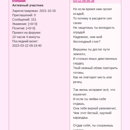
Ronalds
03-22 08:56:38
Активный участник
Но если время нам грозит
Зарегистрирован
: 2021-10-16
осадой,
Приглашений:
0
То почему в расцвете сил
Сообщений:
151
своих
Уважение:
[+0/-0]
Не защитишь ты молодость
Позитив:
[+0/-0]
оградой
Провел на форуме:
10 часов 4 минуты
Надежнее, чем мой
Последний визит:
бесплодный стих?
2023-03-22 09:19:40
Вершины ты достиг пути
земного,
И столько юных девственных
сердец
Твой нежный облик повторить
готовы,
Как не повторит кисть или
резец.
Так жизнь исправит всё, что
изувечит.
И если ты любви себя
отдашь,
Она тебя верней увековечит,
Чем этот беглый, хрупкий
карандаш.
Отдав себя, ты сохранишь