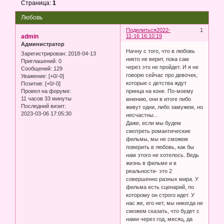
Страница:
1
Любовь
Поделиться
2022-
1
admin
11-16 16:10:19
Администратор
Начну с того, что в любовь
Зарегистрирован
: 2018-04-13
никто не верит, пока сам
Приглашений:
0
через это не пройдет. И я не
Сообщений:
129
говорю сейчас про девочек,
Уважение:
[+0/-0]
которые с детства ждут
Позитив:
[+0/-0]
принца на коне. По-моему
Провел на форуме:
11 часов 33 минуты
мнению, они в итоге либо
Последний визит:
живут одни, либо замужем, но
2023-03-06 17:05:30
несчастны…
Даже, если мы будем
смотреть романтические
фильмы, мы не сможем
поверить в любовь, как бы
нам этого не хотелось. Ведь
жизнь в фильме и в
реальности- это 2
совершенно разных мира. У
фильма есть сценарий, по
которому он строго идет. У
нас же, его нет, мы никогда не
сможем сказать, что будет с
нами через год, месяц, да