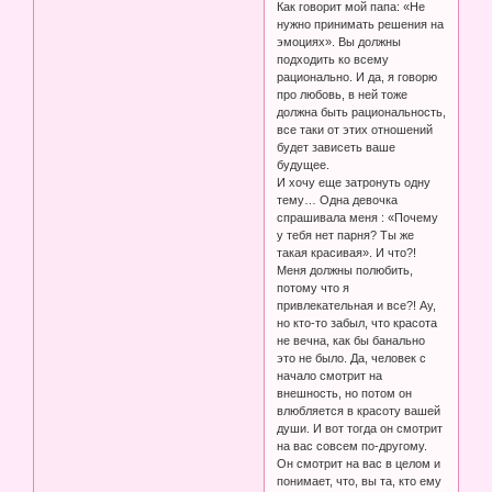
Как говорит мой папа: «Не
нужно принимать решения на
эмоциях». Вы должны
подходить ко всему
рационально. И да, я говорю
про любовь, в ней тоже
должна быть рациональность,
все таки от этих отношений
будет зависеть ваше
будущее.
И хочу еще затронуть одну
тему… Одна девочка
спрашивала меня : «Почему
у тебя нет парня? Ты же
такая красивая». И что?!
Меня должны полюбить,
потому что я
привлекательная и все?! Ау,
но кто-то забыл, что красота
не вечна, как бы банально
это не было. Да, человек с
начало смотрит на
внешность, но потом он
влюбляется в красоту вашей
души. И вот тогда он смотрит
на вас совсем по-другому.
Он смотрит на вас в целом и
понимает, что, вы та, кто ему