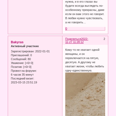
нужна, и в его глазах вы
будите всегда выглядеть по-
особенному прекрасны, даже
если он вам этого не говорит.
В любви нужно чувствовать,
а не говорить…
0
Поделиться
2022-
2
Bakyras
11-27 11:28:12
Активный участник
Кому-то не хватает одной
Зарегистрирован
: 2022-01-01
женщины, и он
Приглашений:
0
переключается на пятую,
Сообщений:
80
десятую. А другому не
Уважение:
[+0/-0]
хватает жизни, чтобы любить
Позитив:
[+0/-0]
одну-единственную.
Провел на форуме:
6 часов 35 минут
Последний визит:
2023-03-15 23:51:19