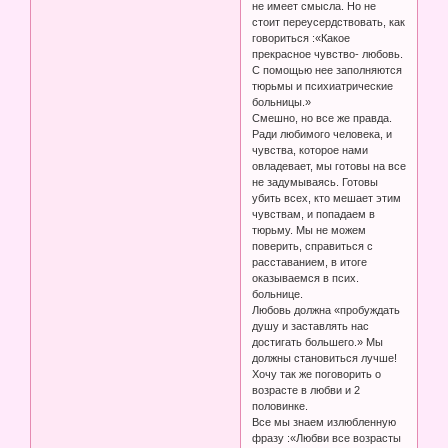
не имеет смысла. Но не
стоит переусердствовать, как
говориться :«Какое
прекрасное чувство- любовь.
С помощью нее заполняются
тюрьмы и психиатрические
больницы.»
Смешно, но все же правда.
Ради любимого человека, и
чувства, которое нами
овладевает, мы готовы на все
не задумываясь. Готовы
убить всех, кто мешает этим
чувствам, и попадаем в
тюрьму. Мы не можем
поверить, справиться с
расставанием, в итоге
оказываемся в псих.
больнице.
Любовь должна «пробуждать
душу и заставлять нас
достигать большего.» Мы
должны становиться лучше!
Хочу так же поговорить о
возрасте в любви и 2
половинке.
Все мы знаем излюбленную
фразу :«Любви все возрасты