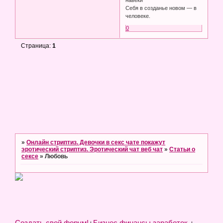
навеки
Себя в созданье новом — в
человеке.
0
Страница:
1
»
Онлайн стриптиз. Девочки в секс чате покажут
эротический стриптиз. Эротический чат веб чат
»
Статьи о
сексе
»
Любовь
Создать свой форум!
Бизнес финансы заработок.