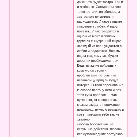
даже, что будет завтра. Так и
с любовью. Сегодня вы кого-
то встретили, влюбились, а
завтра уже ругаетесь и
расходитесь. И снова ищите
спасение в любви. А вдруг
повезет...? Как говорится в
одном из моих любимых
групп вк «Внутренний мир»:
«Каждый из нас нуждается в
любви и поддержке. Все мы
ищем тех, кому мы будем
дороги и необходимы. …»
Ведь ты же не пойдешь к
кому-то со своими
проблемами, потому что
незнакомцу вряд ли будут
интересны твои переживания.
И скорее всего, у него и без
тебя куча проблем… Нам
нужен тот, от которого мы
можем ожидать понимание,
поддержку, нужную реакцию и
совет, которого тебе так не
хватало.
Любовь бросает нас на
безумные действия. Любовь
без сумасшедших поступков