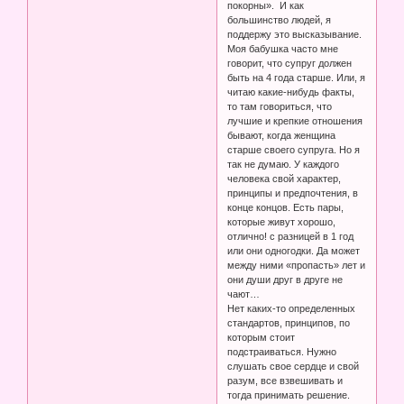
покорны». И как
большинство людей, я
поддержу это высказывание.
Моя бабушка часто мне
говорит, что супруг должен
быть на 4 года старше. Или, я
читаю какие-нибудь факты,
то там говориться, что
лучшие и крепкие отношения
бывают, когда женщина
старше своего супруга. Но я
так не думаю. У каждого
человека свой характер,
принципы и предпочтения, в
конце концов. Есть пары,
которые живут хорошо,
отлично! с разницей в 1 год
или они одногодки. Да может
между ними «пропасть» лет и
они души друг в друге не
чают…
Нет каких-то определенных
стандартов, принципов, по
которым стоит
подстраиваться. Нужно
слушать свое сердце и свой
разум, все взвешивать и
тогда принимать решение.