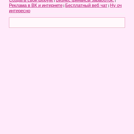
|
|
Реклама в ВК и интернете
Бесплатный веб чат
Ну оч
|
|
интересно