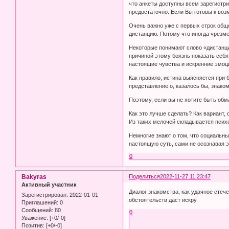
что анкеты доступны всем зарегистр
предостаточно. Если Вы готовы к возм
Очень важно уже с первых строк обще
дистанцию. Потому что иногда чрезме
Некоторые понимают слово «дистанция
причиной этому боязнь показать себя
настоящие чувства и искренние эмоц
Как правило, истина выясняется при 
представление о, казалось бы, знако
Поэтому, если вы не хотите быть обм
Как это лучше сделать? Как вариант, 
Из таких мелочей складывается психо
Немногие знают о том, что социальн
настоящую суть, сами не осознавая э
0
Bakyras
Поделиться
2022-11-27 11:23:47
Активный участник
Диалог знакомства, как удачное стеч
Зарегистрирован
: 2022-01-01
обстоятельств даст искру.
Приглашений:
0
Сообщений:
80
0
Уважение:
[+0/-0]
Позитив:
[+0/-0]