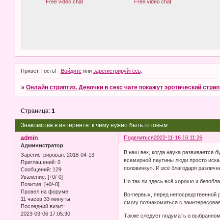
Привет, Гость!
Войдите
или
зарегистрируйтесь
.
»
Онлайн стриптиз. Девочки в секс чате покажут эротический стрип
Страница:
1
Знакомства в интернете: к чему нужно быть готовым
admin
Поделиться
2022-11-16 16:11:26
Администратор
В наш век, когда наука развивается
Зарегистрирован
: 2018-04-13
всемирной паутины люди просто иска
Приглашений:
0
половинку». И всё благодаря различн
Сообщений:
129
Уважение:
[+0/-0]
Но так ли здесь всё хорошо и безобла
Позитив:
[+0/-0]
Провел на форуме:
Во-первых, перед непосредственной р
11 часов 33 минуты
смогу познакомиться с заинтересов
Последний визит:
2023-03-06 17:05:30
Также следует подумать о выбранном 