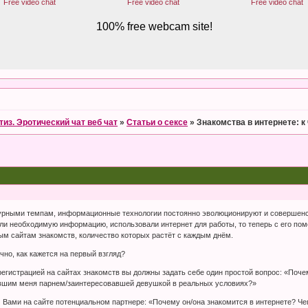
тиз. Эротический чат веб чат
»
Статьи о сексе
»
Знакомства в интернете: 
 бурными темпам, информационные технологии постоянно эволюционируют и совершен
ли необходимую информацию, использовали интернет для работы, то теперь с его по
ым сайтам знакомств, количество которых растёт с каждым днём.
чно, как кажется на первый взгляд?
егистрацией на сайтах знакомств вы должны задать себе один простой вопрос: «Почем
авшим меня парнем/заинтересовавшей девушкой в реальных условиях?»
Вами на сайте потенциальном партнере: «Почему он/она знакомится в интернете? Чего