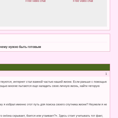
к чему нужно быть готовым
1
ствуются, интернет стал важной частью нашей жизни. Если раньше с помощью
мощью многие пытаются еще наладить свою личную жизнь, найти «вторую
у я избрал именно этот путь для поиска своего спутника жизни? Неужели я не
 он/она скрывает, боится или утаивает?». Здесь стоит учитывать тот факт,