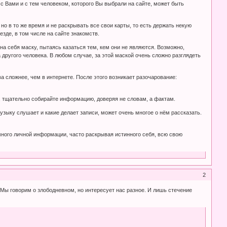
 Вами и с тем человеком, которого Вы выбрали на сайте, может быть
но в то же время и не раскрывать все свои карты, то есть держать некую
зде, в том числе на сайте знакомств.
а себя маску, пытаясь казаться тем, кем они не являются. Возможно,
 другого человека. В любом случае, за этой маской очень сложно разглядеть
а сложнее, чем в интернете. После этого возникает разочарование:
м, тщательно собирайте информацию, доверяя не словам, а фактам.
музыку слушает и какие делает записи, может очень многое о нём рассказать.
много личной информации, часто раскрывая истинного себя, всю свою
2
. Мы говорим о злободневном, но интересует нас разное. И лишь стечение