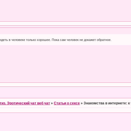
идеть в человеке только хорошее. Пока сам человек не докажет обратное.
тиз. Эротический чат веб чат
»
Статьи о сексе
»
Знакомства в интернете: 