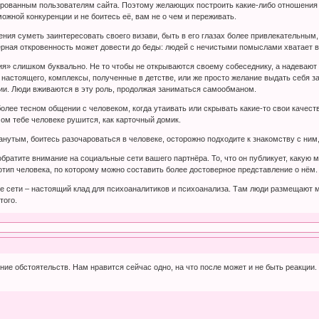
ированным пользователям сайта. Поэтому желающих построить какие-либо отношения с
ожной конкуренции и не боитесь её, вам не о чем и переживать.
ния суметь заинтересовать своего визави, быть в его глазах более привлекательным, 
рная откровенность может довести до беды: людей с нечистыми помыслами хватает ве
» слишком буквально. Не то чтобы не открываются своему собеседнику, а надевают н
 настоящего, комплексы, полученные в детстве, или же просто желание выдать себя за
ии. Люди вживаются в эту роль, продолжая заниматься самообманом.
более тесном общении с человеком, когда утаивать или скрывать какие-то свои качеств
мом тебе человеке рушится, как карточный домик.
анутым, боитесь разочароваться в человеке, осторожно подходите к знакомству с ни
обратите внимание на социальные сети вашего партнёра. То, что он публикует, какую 
тип человека, по которому можно составить более достоверное представление о нём.
ые сети – настоящий клад для психоаналитиков и психоанализа. Там люди размещают 
того.
ение обстоятельств. Нам нравится сейчас одно, на что после может и не быть реакции