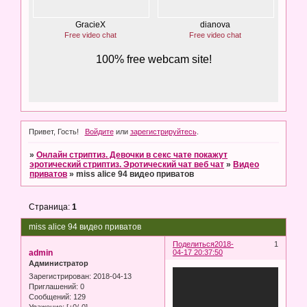
Привет, Гость!
Войдите
или
зарегистрируйтесь
.
»
Онлайн стриптиз. Девочки в секс чате покажут
эротический стриптиз. Эротический чат веб чат
»
Видео
приватов
»
miss alice 94 видео приватов
Страница:
1
miss alice 94 видео приватов
Поделиться
2018-
1
admin
04-17 20:37:50
Администратор
Зарегистрирован
: 2018-04-13
Приглашений:
0
Сообщений:
129