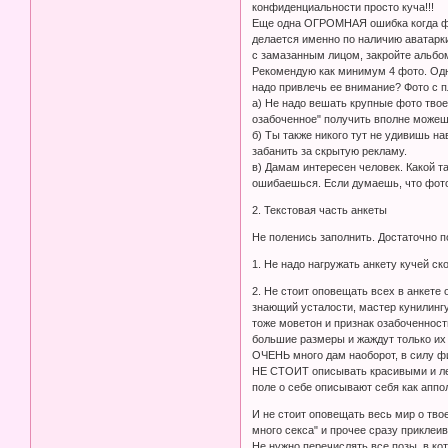
конфиденциальности просто куча!!!
Еще одна ОГРОМНАЯ ошибка когда фо
делается именно по наличию аватарки 
с замазанным лицом, закройте альбом
Рекомендую как минимум 4 фото. Одно
надо привлечь ее внимание? Фото с п
а) Не надо вешать крупные фото твое
озабоченное" получить вполне можешь
б) Ты также никого тут не удивишь н
забанить за скрытую рекламу.
в) Дамам интересен человек. Какой та
ошибаешься. Если думаешь, что фото 
2. Текстовая часть анкеты
Не поленись заполнить. Достаточно по
1. Не надо нагружать анкету кучей ск
2. Не стоит оповещать всех в анкете 
знающий усталости, мастер кунилингу
тоже моветон и признак озабоченност
большие размеры и жаждут только их
ОЧЕНЬ много дам наоборот, в силу ф
НЕ СТОИТ описывать красивыми и лес
поле о себе описывают себя как аппо
И не стоит оповещать весь мир о тво
много секса" и прочее сразу приклеив
Не нужно перечислять все позы, в ко