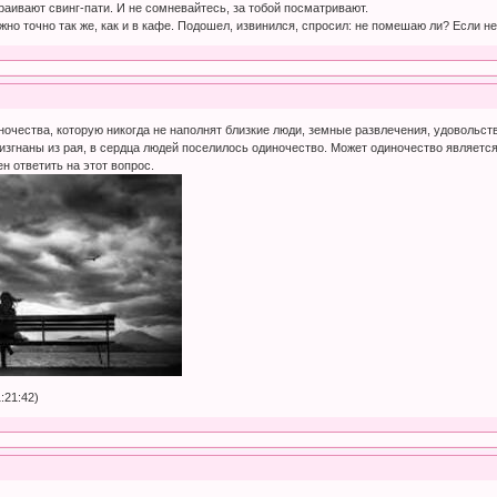
раивают свинг-пати. И не сомневайтесь, за тобой посматривают.
жно точно так же, как и в кафе. Подошел, извинился, спросил: не помешаю ли? Если не
ночества, которую никогда не наполнят близкие люди, земные развлечения, удовольст
 изгнаны из рая, в сердца людей поселилось одиночество. Может одиночество является
н ответить на этот вопрос.
:21:42)