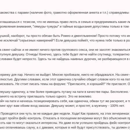
комства с парами (наличие фото, грамотно оформленная анкета и т.п.) справедливы п
оглашаешься с тезисом, что не имеешь право лезть в семью и предпринимать какие-ли
роявления внимания, "лямуры-тужуры" и тайные воздыхания допустимы только в том с
вушкой, наоборот, ты просто обязан быть Ромео и джентльменом! Просто потому что 
е исключай "серьезных намерений"! Если девушка поймёт, что нужна тебе только в ро
свинг-сайтах и не имеют ничего против группового секса, они не захотят знакомиться
ступную девушку. Отнюдь! Конечно, здесь тебе будет легче найти спутницу, толерантн
словами будет непросто. Здесь ты не найдешь наивных дурочек, не разбирающихся в
черинку для пар. Ничего не выйдет. Многие пробовали, никто не обрадовался. На свин
олностью. Другими словами, если этот одиночка случайно обидит словом кого-то на па
рисковать. Не стоит писать темы на форуме: "Пригласите, я хороший!!" Не пригласят.
вушку-одиночку, а тем более приводить путану на пати в качестве пары. Бесполезно. 
принято на встречу приглашать только одного. Это не вежливо.
» на пати и начнешь позиционировать себя, как одиночка, обман тут же раскроют, и т
винг круг вам обоим вход заказан. Девушку может, и простят, а мужчину - 100% нет.
. Проводятся они чуть ли не каждые две недели. Ходи! Как правило, на этих вечеринка
удет пройти фейс-контроль. Отказать в посещении вечеринки могут без объяснения пр
хоть как-то могут оказаться интересны. Но даже если успешно пройдешь фейс-контроль
ько оплачиваешь сауну, а с дамами, которые в ней будут присутствовать, ты должен с