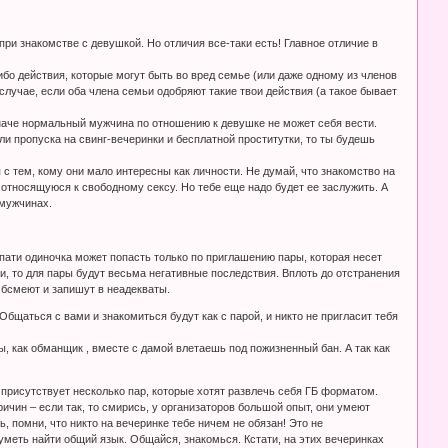
ри знакомстве с девушкой. Но отличия все-таки есть! Главное отличие в
бо действия, которые могут быть во вред семье (или даже одному из членов
лучае, если оба члена семьи одобряют такие твои действия (а такое бывает
иначе нормальный мужчина по отношению к девушке не может себя вести.
ли пропуска на свинг-вечеринки и бесплатной проститутки, то ты будешь
 с тем, кому они мало интересны как личности. Не думай, что знакомство на
о относящуюся к свободному сексу. Но тебе еще надо будет ее заслужить. А
 мужчинах.
г-пати одиночка может попасть только по приглашению пары, которая несет
ти, то для пары будут весьма негативные последствия. Вплоть до отстранения
 Обсмеют и запишут в неадекваты.
Общаться с вами и знакомиться будут как с парой, и никто не пригласит тебя
ы, как обманщик , вместе с дамой влетаешь под пожизненный бан. А так как
х присутствует несколько пар, которые хотят развлечь себя ГБ форматом.
ичин – если так, то смирись, у организаторов большой опыт, они умеют
, помни, что никто на вечеринке тебе ничем не обязан! Это не
уметь найти общий язык. Общайся, знакомься. Кстати, на этих вечеринках