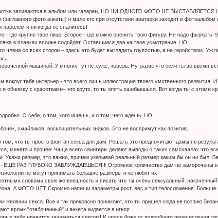
тки заливаются в альбом или галереи, НО НИ ОДНОГО ФОТО НЕ ВЫСТАВЛЯЕТСЯ НА А
(заглавного фото анкеты) и мало кто при отсутствии аватарки заходит в фотоальбом п
 паролем и ни когда не спалитесь!
 - где крупно твое лицо. Второе - где можно оценить твою фигуру. Не надо фыркать,
ляжа в плавках вполне подойдет. Оставшиеся два на твое усмотрение. НО:
го члена со всех сторон – здесь это будет выглядеть глупостью, а не геройством. Уж 
...
авороченной машиной. У многих тут не хуже, поверь. Ну, разве что если ты во время в
м вокруг тебя интерьер - это всего лишь иллюстрация твоего умственного развития. И 
в обнимку с красотками– это круто, то ты опять ошибаешься. Вот когда ты с этими кр
дробно. О себе, о том, кого ищешь, и о том, чего ждешь. НО:
обочек, смайликов, восклицательных знаков. Это не воспримут как позитив.
о том, что ты просто фонтан секса для дам. Решать это предпочитают дамы по результ
са, минета и прочее! Чаще всего свингеры делают выводы о таких самохвалах что вс
и. Укажи размер, это важно, причем указывай реальный размер каким бы он ни был. Ве
 - ЕЩЕ РАЗ ГЛУБОКО ЗАБЛУЖДАЕШЬСЯ!!! Огромное количество дам не заморочены на б
изиологии не могут принимать большие размеры и не любят их.
тными словами свою же внешность и писать что ты очень сексуальный, накаченный и
лона, А ФОТО НЕТ Скромно напиши параметры рост, вес и тип телосложения. Больше н
ем желании секса. Все и так прекрасно понимают, что ты пришел сюда не поэзию Визан
ают ярлык "озабоченный" и анкета кидается в игнор
торых тебе нравится заниматься сексом! И упаси боже от подробного перечисления т