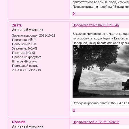
присутствуют те самые люди, что уст
Познакомиться с парой на ГБ пати мо
0
Zirafa
Поделиться
2022-04-11 11:15:46
Активный участник
В каждом человеке есть частичка оди
Зарегистрирован
: 2021-10-19
того момента, когда Адам и Ева были
Приглашений:
0
Наверное, каждый сам для себя долже
Сообщений:
120
Уважение:
[+0/-0]
Позитив:
[+0/-0]
Провел на форуме:
8 часов 49 минут
Последний визит:
2023-03-11 21:23:19
Отредактировано Zirafa (2022-04-11 11
0
Ronalds
Поделиться
2022-12-05 18:56:25
Активный участник