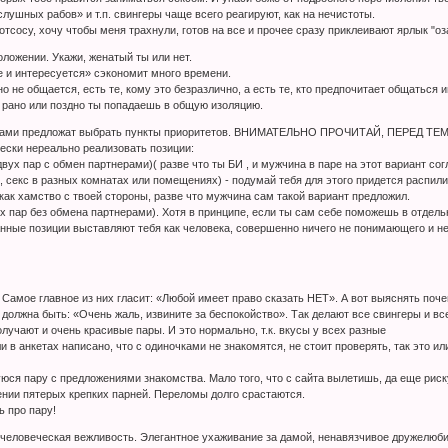
лушных рабов» и т.п. свингеры чаще всего реагируют, как на нечистоты.
отсосу, хочу чтобы меня трахнули, готов на все и прочее сразу приклеивают ярлык "о
оложении. Укажи, женатый ты или нет.
не и интересуется» сэкономит много времени.
о не общается, есть те, кому это безразлично, а есть те, кто предпочитает общаться
, рано или поздно ты попадаешь в общую изоляцию.
лочками предложат выбрать пункты приоритетов. ВНИМАТЕЛЬНО ПРОЧИТАЙ, ПЕРЕД ТЕ
ески нереально реализовать позиции:
вух пар с обмен партнерами)( разве что ты БИ , и мужчина в паре на этот вариант сог
, секс в разных комнатах или помещениях) - подумай тебя для этого придется распили
как хамство с твоей стороны, разве что мужчина сам такой вариант предложил.
ух пар без обмена партнерами). Хотя в принципе, если ты сам себе поможешь в отдельн
анные позиции выставляют тебя как человека, совершенно ничего не понимающего и н
Самое главное из них гласит: «Любой имеет право сказать НЕТ». А вот выяснять почему
 должна быть: «Очень жаль, извините за беспокойство». Так делают все свингеры и в
лучают и очень красивые пары. И это нормально, т.к. вкусы у всех разные
и в анкетах написано, что с одиночками не знакомятся, не стоит проверять, так это и
юся пару с предложениями знакомства. Мало того, что с сайта вылетишь, да еще риск
ении пятерых крепких парней. Переломы долго срастаются.
ь про пару!
 человеческая вежливость. Элегантное ухаживание за дамой, ненавязчивое дружелюб