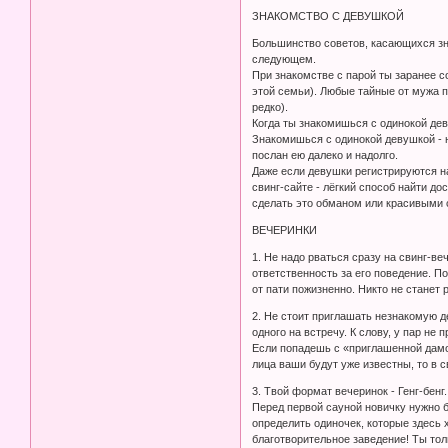
ЗНАКОМСТВО С ДЕВУШКОЙ
Большинство советов, касающихся зна
следующем.
При знакомстве с парой ты заранее с
этой семьи). Любые тайные от мужа п
редко).
Когда ты знакомишься с одинокой де
Знакомишься с одинокой девушкой - н
послан ею далеко и надолго.
Даже если девушки регистрируются на 
свинг-сайте - лёгкий способ найти до
сделать это обманом или красивыми 
ВЕЧЕРИНКИ
1. Не надо рваться сразу на свинг-ве
ответственность за его поведение. П
от пати пожизненно. Никто не станет 
2. Не стоит приглашать незнакомую де
одного на встречу. К слову, у пар не 
Если попадешь с «приглашенной дамой
лица ваши будут уже известны, то в с
3. Твой формат вечеринок - Генг-бенг
Перед первой сауной новичку нужно б
определить одиночек, которые здесь 
благотворительное заведение! Ты тол