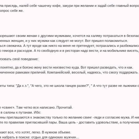
ла присядь, налей себе чашечку кофе, закури при желании и задай себе главный вопро
опрос себе же.
разрешают своим женам с другими мужиками, хочется на халяву потрахаться в безопасн
ренных женщин, и у них мужики как следует не могут. Вот пришел полакомиться.
ся свежачка. А тут вроде как никто на меня не претендует, потрахались и разбежалис
о гемора и расходов. А то свободную и в ресторан надо вести, и на мобильнике висеть
изовать своё поведение:
 понятно, да и боязно жену вести неизвестно куда. Вот пришел разведать, что и как.
ниченное рамками приличий. Компанейский, веселый, надеюсь, что смогу поддержать люб
ы типа: "Да х.з.", "А чего, это не школа танцев разве?", " А что тут разве не лыжники
 «свинг». Там четко все написано. Прочитай.
 в салоны к путанам. Ибо:
ины приглашаются к знакомству только по желанию свинг -леди и согласию мужа. И ника
дете по правилам пригласившей пары. Ваша цель - доставить удовольствие, а получе
ают все, что хотят, легко. В нужном объеме.
м набрать в поиске: отдых для одиноких мужчин…