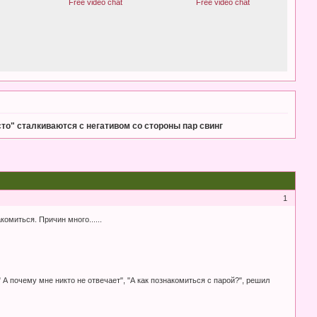
то" сталкиваются с негативом со стороны пар свинг
1
омиться. Причин много......
А почему мне никто не отвечает", "А как познакомиться с парой?", решил