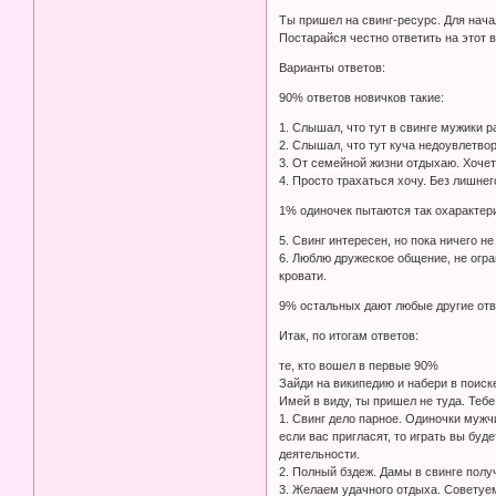
Ты пришел на свинг-ресурс. Для нача
Постарайся честно ответить на этот в
Варианты ответов:
90% ответов новичков такие:
1. Слышал, что тут в свинге мужики 
2. Слышал, что тут куча недоувлетво
3. От семейной жизни отдыхаю. Хочеть
4. Просто трахаться хочу. Без лишнег
1% одиночек пытаются так охарактер
5. Свинг интересен, но пока ничего не
6. Люблю дружеское общение, не огра
кровати.
9% остальных дают любые другие ответ
Итак, по итогам ответов:
те, кто вошел в первые 90%
Зайди на википедию и набери в поиске
Имей в виду, ты пришел не туда. Тебе
1. Свинг дело парное. Одиночки мужч
если вас пригласят, то играть вы бу
деятельности.
2. Полный бздеж. Дамы в свинге получ
3. Желаем удачного отдыха. Советуе