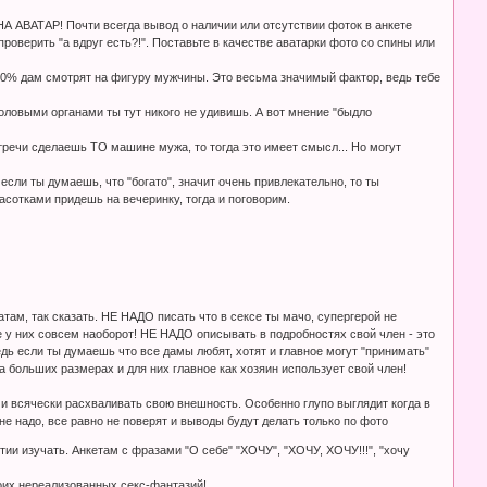
ВАТАР! Почти всегда вывод о наличии или отсутствии фоток в анкете
роверить "а вдруг есть?!". Поставьте в качестве аватарки фото со спины или
 90% дам смотрят на фигуру мужчины. Это весьма значимый фактор, ведь тебе
половыми органами ты тут никого не удивишь. А вот мнение "быдло
стречи сделаешь ТО машине мужа, то тогда это имеет смысл... Но могут
если ты думаешь, что "богато", значит очень привлекательно, то ты
асотками придешь на вечеринку, тогда и поговорим.
атам, так сказать. НЕ НАДО писать что в сексе ты мачо, супергерой не
е у них совсем наоборот! НЕ НАДО описывать в подробностях свой член - это
дь если ты думаешь что все дамы любят, хотят и главное могут "принимать"
ольших размерах и для них главное как хозяин использует свой член!
 всячески расхваливать свою внешность. Особенно глупо выглядит когда в
е надо, все равно не поверят и выводы будут делать только по фото
тии изучать. Анкетам с фразами "О себе" "ХОЧУ", "ХОЧУ, ХОЧУ!!!", "хочу
воих нереализованных секс-фантазий!