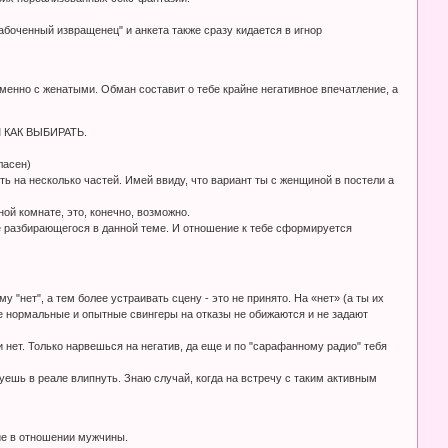
забоченный извращенец" и анкета также сразу кидается в игнор
 именно с женатыми. Обман составит о тебе крайне негативное впечатление, а
М КАК ВЫБИРАТЬ.
ласен)
ть на несколько частей. Имей ввиду, что вариант ты с женщиной в постели а
ой комнате, это, конечно, возможно.
е разбирающегося в данной теме. И отношение к тебе сформируется
 "нет", а тем более устраивать сцену - это не принято. На «нет» (а ты их
се нормальные и опытные свингеры на отказы не обижаются и не задают
ли нет. Только нарвешься на негатив, да еще и по "сарафанному радио" тебя
уешь в реале влипнуть. Знаю случай, когда на встречу с таким активным
ие в отношении мужчины.