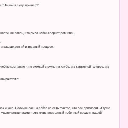
с:“На кой я сюда пришел?”
ости, не боясь, что рыло набок свернет ревнивец.
ь.
, и ващще долгий и трудный процесс.
ую компанию - и с рюмкой в руке, и в клубе, и в картинной галерее, и в
 собираются?"
к иначе. Наличие вас на сайте не есть фактор, что вас пригласят. И даже
ние удовольствия вами – это лишь возможный побочный продукт вашей