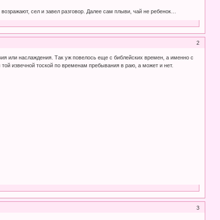
 возражают, сел и завел разговор. Далее сам плыви, чай не ребенок…
2
вия или наслаждения. Так уж повелось еще с библейских времен, а именно с
 той извечной тоской по временам пребывания в раю, а может и нет.
3