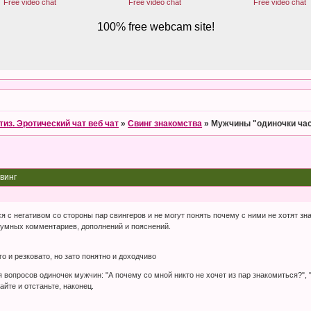
тиз. Эротический чат веб чат
»
Свинг знакомства
»
Мужчины "одиночки час
винг
с негативом со стороны пар свингеров и не могут понять почему с ними не хотят знак
умных комментариев, дополнений и пояснений.
о и резковато, но зато понятно и доходчиво
вопросов одиночек мужчин: "А почему со мной никто не хочет из пар знакомиться?", " 
йте и отстаньте, наконец.