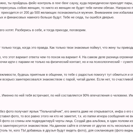
ожно, ты пройдешь фейс-контроль в генг-бенг сауну, куда периодически приходят пары
тересуешь собою женщин, то никто из женщин не будет тебе ничем обязан. Напрасно 
у приходится от 200 до 500 желающих познакомиться мужчин. Вниманием они избалова
ых и финансовых намного больше будут. Тебе не сюда, ты ошибся дверью.
его хотят. Разберись в себе, и тогда приходи, поговорим.
т только тогда, когда это правда. Как только твои знакомые поймут, что жену ты приво
, что этот вариант ответа чем-то похож на вариант 4. На самом деле разница огромная
иночки идти с парами не только на физический контакт, но и на психологический – су
жливости, будешь приятным в общении, то тебе с радостью помогут тут обжиться и от
и всерьез заинтересовался знакомством с парой, читай далее. Если нет, то счастливой
. Именно по ней тебя встречают, по ней составляется 90% впечатления о человеке. Име
ез фото получает ярлык "Гюльчатайчик", его анкета даже не открывается, инфа о его
тавил фото, то все равно этого ни кто не заметит, т.к. из папки игнора сообщения не в
 фото со спины или подредактируй черты лица. Создай два альбома, в один положи и
кто заинтересуется знакомством. На данном сайте в отличие от других есть несколько
(толь те, кого ТЫ добавишь в друзья будут видеть фото), для соклановцев (фото видны