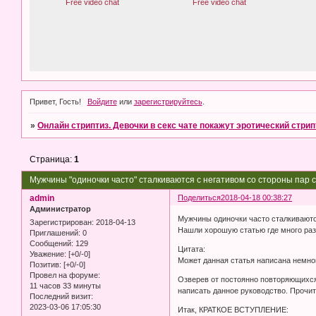
Привет, Гость!
Войдите
или
зарегистрируйтесь
.
»
Онлайн стриптиз. Девочки в секс чате покажут эротический стрип
Страница:
1
Мужчины "одиночки часто" сталкиваются с негативом со стороны пар с
admin
Поделиться
2018-04-18 00:38:27
Администратор
Мужчины одиночки часто сталкиваются 
Зарегистрирован
: 2018-04-13
Нашли хорошую статью где много раз
Приглашений:
0
Сообщений:
129
Цитата:
Уважение:
[+0/-0]
Может данная статья написана немног
Позитив:
[+0/-0]
Провел на форуме:
Озверев от постоянно повторяющихся 
11 часов 33 минуты
написать данное руководство. Прочита
Последний визит:
2023-03-06 17:05:30
Итак, КРАТКОЕ ВСТУПЛЕНИЕ: