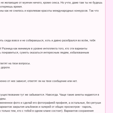
, не желающие от мужчин ничего, кроме секса. Но учти, даже там ты не будешь
потеряешь время.
ны как не снилось и королевам красоты международных конкурсов. Так что
дить сюда вовсе и не собираешься, хоть и давно разобрался во всём, тебя
! Разница как минимум в уровне интеллекта того, кто эти варианты
меть понравиться, суметь оказаться интересным людям, избалованным
ветят на твои вопросы.
 дороги.
нно от нее зависит, ответят ли на твое сообщение или нет.
 существовании тут же забывается. Навсегда. Чаще такие анкеты кидаются в
идны.
змененное фото и сделай его фотографией профиля, а остальные, без ретуши
 вариантов закрытия альбомов и галерей от общих просмотров - пароль,
 только тем, кто с тобой в одном клане состоит). Вариантов сохранения