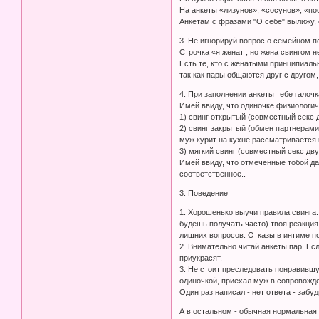
На анкеты «лизунов», «сосунов», «пос
Анкетам с фразами "О себе" вылижу, 
3. Не игнорируй вопрос о семейном п
Строчка «я женат , но жена свингом 
Есть те, кто с женатыми принципиальн
так как пары общаются друг с другом
4. При заполнении анкеты тебе га
Имей ввиду, что одиночке физиологич
1) свинг открытый (совместный секс д
2) свинг закрытый (обмен партнерами
муж курит на кухне рассматривается 
3) мягкий свинг (совместный секс дв
Имей ввиду, что отмеченные тобой д
соответственное..
3. Поведение
1. Хорошенько выучи правила свинга. 
будешь получать часто) твоя реакция
лишних вопросов. Отказы в интиме по
2. Внимательно читай анкеты пар. Есл
приукрасят.
3. Не стоит преследовать понравившу
одиночкой, приехал муж в сопровожд
Один раз написал - нет ответа - забуд
А в остальном - обычная нормальная