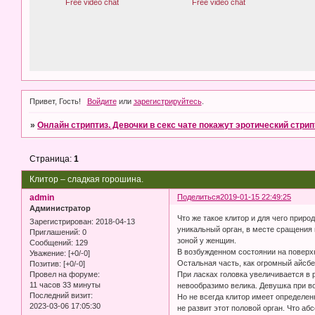
Привет, Гость!
Войдите
или
зарегистрируйтесь
.
»
Онлайн стриптиз. Девочки в секс чате покажут эротический стрип
Страница:
1
Клитор – сладкая горошина.
admin
Поделиться
2019-01-15 22:49:25
Администратор
Что же такое клитор и для чего прир
Зарегистрирован
: 2018-04-13
уникальный орган, в месте сращения 
Приглашений:
0
зоной у женщин.
Сообщений:
129
В возбужденном состоянии на поверхн
Уважение:
[+0/-0]
Остальная часть, как огромный айсбе
Позитив:
[+0/-0]
При ласках головка увеличивается в р
Провел на форуме:
11 часов 33 минуты
невообразимо велика. Девушка при в
Последний визит:
Но не всегда клитор имеет определе
2023-03-06 17:05:30
не развит этот половой орган. Что а