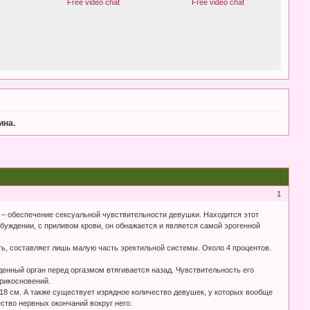
ина.
1
т – обеспечение сексуальной чувствительности девушки. Находится этот
збуждении, с приливом крови, он обнажается и является самой эрогенной
ть, составляет лишь малую часть эректильной системы. Около 4 процентов.
жденный орган перед оргазмом втягивается назад. Чувствительность его
рикосновений.
8 см. А также существует изрядное количество девушек, у которых вообще
ество нервных окончаний вокруг него.