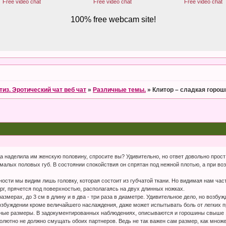
тиз. Эротический чат веб чат
»
Различные темы.
»
Клитор – сладкая горош
ода наделила им женскую половину, спросите вы? Удивительно, но ответ довольно прос
малых половых губ. В состоянии спокойствия он спрятан под нежной плотью, а при во
ости мы видим лишь головку, которая состоит из губчатой ткани. Но видимая нам час
рг, прячется под поверхностью, располагаясь на двух длинных ножках.
азмерах, до 3 см в длину и в два - три раза в диаметре. Удивительное дело, но возбу
озбуждении кроме величайшего наслаждения, даже может испытывать боль от легких п
нные размеры. В задокументированных наблюдениях, описываются и горошины свыше 1
бсолютно не должно смущать обоих партнеров. Ведь не так важен сам размер, как множ