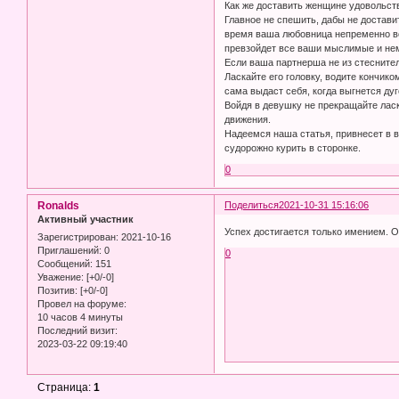
Как же доставить женщине удовольст
Главное не спешить, дабы не достав
время ваша любовница непременно во
превзойдет все ваши мыслимые и н
Если ваша партнерша не из стеснител
Ласкайте его головку, водите кончик
сама выдаст себя, когда выгнется дуг
Войдя в девушку не прекращайте лас
движения.
Надеемся наша статья, привнесет в 
судорожно курить в сторонке.
0
Ronalds
Поделиться
2021-10-31 15:16:06
Активный участник
Успех достигается только имением. О
Зарегистрирован
: 2021-10-16
Приглашений:
0
0
Сообщений:
151
Уважение:
[+0/-0]
Позитив:
[+0/-0]
Провел на форуме:
10 часов 4 минуты
Последний визит:
2023-03-22 09:19:40
Страница:
1