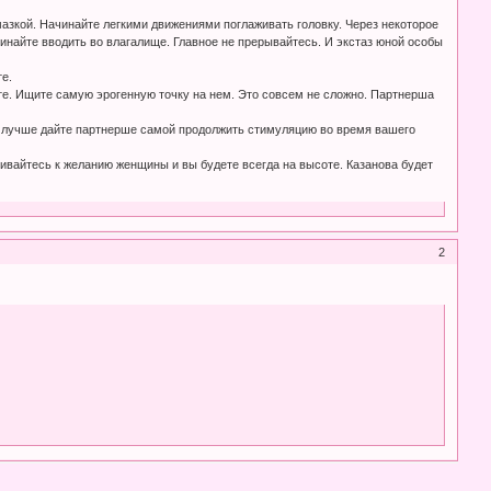
азкой. Начинайте легкими движениями поглаживать головку. Через некоторое
найте вводить во влагалище. Главное не прерывайтесь. И экстаз юной особы
е.
тите. Ищите самую эрогенную точку на нем. Это совсем не сложно. Партнерша
о, лучше дайте партнерше самой продолжить стимуляцию во время вашего
вайтесь к желанию женщины и вы будете всегда на высоте. Казанова будет
2