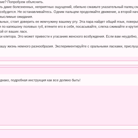
вие? Попробуем объяснить.
ить даме болезненных, неприятных ощущений, обильно смажьте указательный палец см
збудится. Не останавливайтесь. Одним пальцем продолжайте движение, а второй начи
емыслимые ожидания.
ьных, стоит доверить ее жемчужину вашему рту. Эта пара найдет общий язык, поверьт
ом по капюшону половых губ, втяните его в себя, посасывайте, слегка сжимайте и кру
ой от ваших ласк.
ки клитора. Это может привести к угасанию женского возбуждения. Если вам неудобн
вашу жизнь немного разнообразия. Экспериментируйте с оральными ласками, прислуши
днако, подробная инструкция как все должно быть!