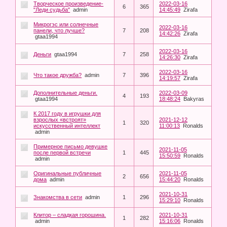
Творческое произведение-
2022-03-16
6
365
"Леди судьба"
admin
14:45:49
Zirafa
Микрогэс или солнечные
2022-03-16
панели, что лучше?
7
208
14:42:26
Zirafa
gtaa1994
2022-03-16
Деньги
gtaa1994
7
258
14:26:30
Zirafa
2022-03-16
Что такое дружба?
admin
7
396
14:19:57
Zirafa
Дополнительные деньги.
2022-03-09
4
193
gtaa1994
18:48:24
Bakyras
К 2017 году в игрушки для
взрослых «встроят»
2021-12-12
1
320
искусственный интеллект
11:00:13
Ronalds
admin
Примерное письмо девушке
2021-11-05
после первой встречи
1
445
15:50:59
Ronalds
admin
Оригинальные публичные
2021-11-05
2
656
дома
admin
15:44:20
Ronalds
2021-10-31
Знакомства в сети
admin
1
296
15:29:10
Ronalds
Клитор – сладкая горошина.
2021-10-31
1
282
admin
15:16:06
Ronalds