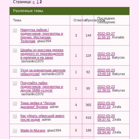
Страница:
«
1
2
Различные темы.
Последнее
Тема
Ответов
Просмотров
сообщение
Накрутка лайков /
подписчиков, просмотры и
2022-03-27
3
144
прочее. Инстаграм,
11:55:10
Ronalds
Телеграм
gtaa1994
Шкафы из массива дерева
недорого от производителя
2022-03-23
1
119
в наличии и на заказ
23:12:11
Bakyras
tashaniko1970
Уход за комнатным цветком
2022-03-23
1
92
гибискусом!
tashaniko1970
23:00:18
Bakyras
Покупайте лайки,
подписчиков, просмотры и
2022-03-23
1
95
другие SMM-услуги!
22:39:01
Bakyras
tashaniko1970
Тема любви в "Легком
2022-03-20
4
365
дыхании" Бунина
admin
09:47:23
Zirafa
Как убрать обвисший живот
2022-03-20
5
416
после родов
admin
09:37:41
Zirafa
2022-03-20
Made-in-Murano
gtaa1994
5
188
09:34:40
Zirafa