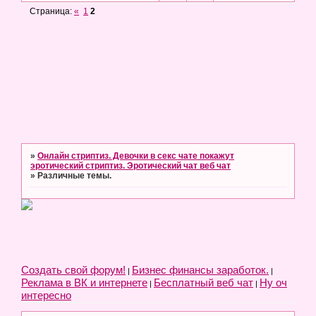
Страница:
«
1
2
»
Онлайн стриптиз. Девочки в секс чате покажут
эротический стриптиз. Эротический чат веб чат
»
Различные темы.
Создать свой форум!
Бизнес финансы заработок.
|
|
Реклама в ВК и интернете
Бесплатный веб чат
Ну оч
|
|
интересно